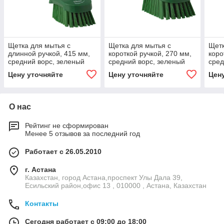
Щетка для мытья с
Щетка для мытья с
Щетк
длинной ручкой, 415 мм,
короткой ручкой, 270 мм,
коро
средний ворс, зеленый
средний ворс, зеленый
сред
цвет
цвет
Цену уточняйте
Цену уточняйте
Цен
О нас
Рейтинг не сформирован
Менее 5 отзывов за последний год
Работает с 26.05.2010
г. Астана
Казахстан, город Астана,проспект Улы Дала 39,
Есильский район,офис 13 , 010000 , Астана, Казахстан
Контакты
Сегодня работает с 09:00 до 18:00