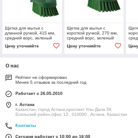
Щетка для мытья с
Щетка для мытья с
Щетк
длинной ручкой, 415 мм,
короткой ручкой, 270 мм,
коро
средний ворс, зеленый
средний ворс, зеленый
сред
цвет
цвет
Цену уточняйте
Цену уточняйте
Цен
О нас
Рейтинг не сформирован
Менее 5 отзывов за последний год
Работает с 26.05.2010
г. Астана
Казахстан, город Астана,проспект Улы Дала 39,
Есильский район,офис 13 , 010000 , Астана, Казахстан
Контакты
Сегодня работает с 10:00 до 16:00