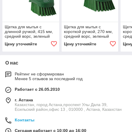
Щетка для мытья с
Щетка для мытья с
Щетк
длинной ручкой, 415 мм,
короткой ручкой, 270 мм,
коро
средний ворс, зеленый
средний ворс, зеленый
сред
цвет
цвет
Цену уточняйте
Цену уточняйте
Цен
О нас
Рейтинг не сформирован
Менее 5 отзывов за последний год
Работает с 26.05.2010
г. Астана
Казахстан, город Астана,проспект Улы Дала 39,
Есильский район,офис 13 , 010000 , Астана, Казахстан
Контакты
Сегодня работает с 10:00 до 16:00