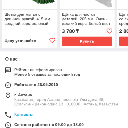
Щетка для мытья с
Щётка для чистки
Щетк
длинной ручкой, 415 мм,
деталей, 205 мм, Очень
со с
средний ворс, зеленый
жесткий ворс, белый цвет
сред
цвет
цвет
3 780
2 8
₸
Цену уточняйте
Купить
О нас
Рейтинг не сформирован
Менее 5 отзывов за последний год
Работает с 26.05.2010
г. Астана
Казахстан, город Астана,проспект Улы Дала 39,
Есильский район,офис 13 , 010000 , Астана, Казахстан
Контакты
Сегодня работает с 09:00 до 18:00