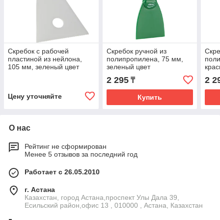
Скребок с рабочей
Скребок ручной из
Скре
пластиной из нейлона,
полипропилена, 75 мм,
поли
105 мм, зеленый цвет
зеленый цвет
крас
2 295
2 2
₸
Цену уточняйте
Купить
О нас
Рейтинг не сформирован
Менее 5 отзывов за последний год
Работает с 26.05.2010
г. Астана
Казахстан, город Астана,проспект Улы Дала 39,
Есильский район,офис 13 , 010000 , Астана, Казахстан