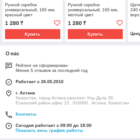
Ручной скребок
Ручной скребок
Щетк
универсальный, 165 мм,
универсальный, 165 мм,
240 
красный цвет
желтый цвет
ворс
1 280
1 280
₸
₸
Цен
Купить
Купить
О нас
Рейтинг не сформирован
Менее 5 отзывов за последний год
Работает с 26.05.2010
г. Астана
Казахстан, город Астана,проспект Улы Дала 39,
Есильский район,офис 13 , 010000 , Астана, Казахстан
Контакты
Сегодня работает с 09:00 до 18:00
Показать весь график работы