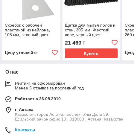
Скребок с рабочей
Щетка для мытья полов и
Скре
пластиной из нейлона,
стен, 305 мм, Жесткий
плас
105 мм, зеленый цвет
ворс, черный цвет
260 
21 460
₸
Цену уточняйте
Цен
Купить
О нас
Рейтинг не сформирован
Менее 5 отзывов за последний год
Работает с 26.05.2010
г. Астана
Казахстан, город Астана,проспект Улы Дала 39,
Есильский район,офис 13 , 010000 , Астана, Казахстан
Контакты