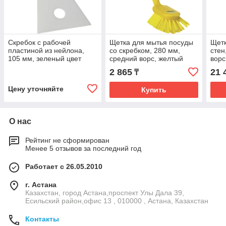
Скребок с рабочей
Щетка для мытья посуды
Щетк
пластиной из нейлона,
со скребком, 280 мм,
стен
105 мм, зеленый цвет
средний ворс, желтый
ворс
цвет
2 865
21 
₸
Цену уточняйте
Купить
О нас
Рейтинг не сформирован
Менее 5 отзывов за последний год
Работает с 26.05.2010
г. Астана
Казахстан, город Астана,проспект Улы Дала 39,
Есильский район,офис 13 , 010000 , Астана, Казахстан
Контакты