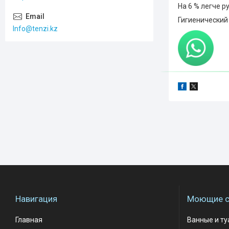
На 6 % легче р
Гигиенический
Info@tenzi.kz
Навигация
Моющие с
Главная
Ванные и т