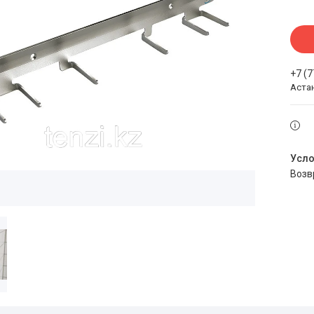
+7 (
Аста
воз