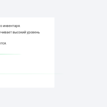
о инвентаря.
ечивает высокий уровень
тся.