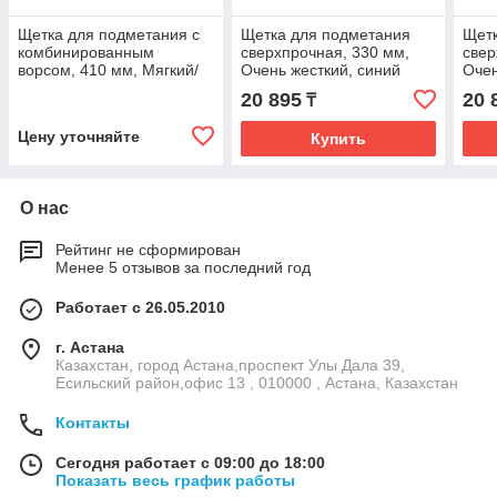
Щетка для подметания с
Щетка для подметания
Щетк
комбинированным
сверхпрочная, 330 мм,
свер
ворсом, 410 мм, Мягкий/
Очень жесткий, синий
Очен
жесткий, розовый цвет
цвет
цвет
20 895
20 
₸
Цену уточняйте
Купить
О нас
Рейтинг не сформирован
Менее 5 отзывов за последний год
Работает с 26.05.2010
г. Астана
Казахстан, город Астана,проспект Улы Дала 39,
Есильский район,офис 13 , 010000 , Астана, Казахстан
Контакты
Сегодня работает с 09:00 до 18:00
Показать весь график работы