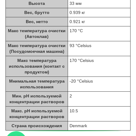
Высота
33 мм
Вес, брутто
0.939 кг
Вес, нетто
0.921 кг
Maкс температура очистки
170 °С
(Автоклав)
Maкс температура очистки
93 °Celsius
(Посудомоечная машина)
Maкс температура
170 °Celsius
использования (контакт с
продуктом)
Мнимальная температура
-20 °Celsius
использования
Мин. pH используемой
2
концентрации растворов
Макс. pH используемой
10.5
концентрации растворов
Страна происхождения
Denmark