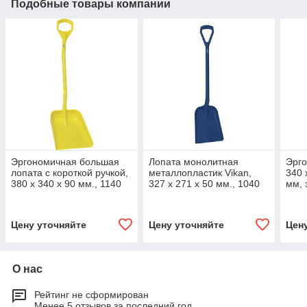
Подобные товары компании
Эргономичная большая
Лопата монолитная
Эрго
лопата с короткой ручкой,
металлопластик Vikan,
340 
380 x 340 x 90 мм., 1140
327 x 271 x 50 мм., 1040
мм, 
мм, желтый цвет
мм, металлизированный
синий цвет
Цену уточняйте
Цену уточняйте
Цен
О нас
Рейтинг не сформирован
Менее 5 отзывов за последний год