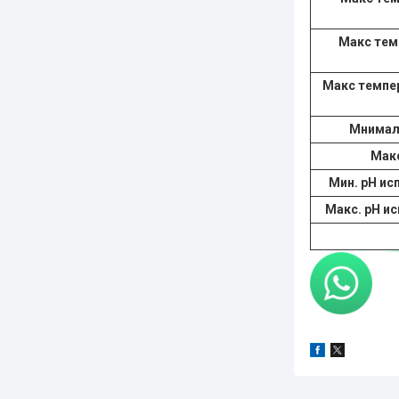
Maкс тем
Maкс темпер
Мнимал
Мак
Мин. pH ис
Макс. pH и