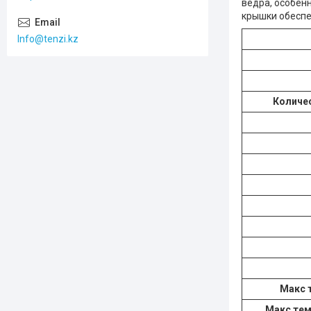
ведра, oсобенн
крышки обеспе
Info@tenzi.kz
Количес
Maкс 
Maкс тем