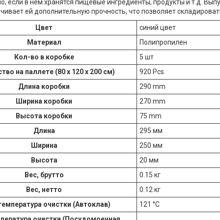
о, если в нем хранятся пищевые ингредиенты, продукты и т.д. Вып
чивает ей дополнительную прочность, что позволяет складироват
Цвет
синий цвет
Материал
Полипропилен
Кол-во в коробке
5 шт
тво на паллете (80 х 120 х 200 см)
920 Pcs.
Длина коробки
290 mm
Ширина коробки
270 mm
Высота коробки
75 mm
Длина
295 мм
Ширина
250 мм
Высота
20 мм
Вес, брутто
0.15 кг
Вес, нетто
0.12 кг
температура очистки (Автоклав)
121 °С
пература очистки (Посудомоечная