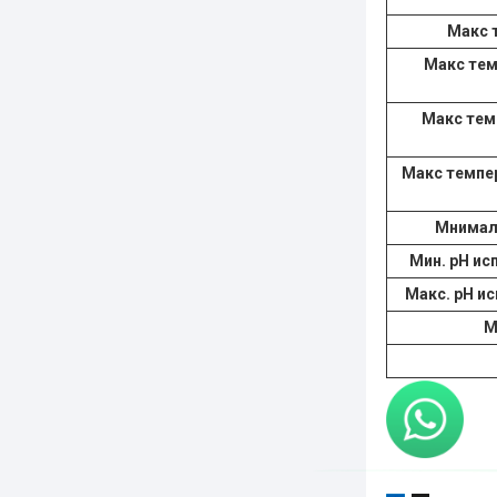
Maкс 
Maкс тем
Maкс тем
Maкс темпер
Мнимал
Мин. pH ис
Макс. pH и
М