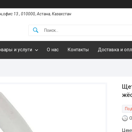
,офис 13 , 010000, Астана, Казахстан
овары и услуги
О нас
Контакты
Доставка и опл
Щет
жёс
Под
О
Цен