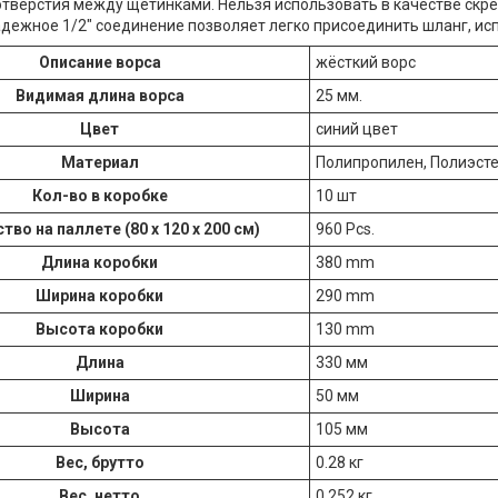
отверстия между щетинками. Нельзя использовать в качестве скр
адежное 1/2" соединение позволяет легко присоединить шланг, исп
Описание ворса
жёсткий ворс
Видимая длина ворса
25 мм.
Цвет
синий цвет
Материал
Полипропилен, Полиэсте
Кол-во в коробке
10 шт
тво на паллете (80 х 120 х 200 см)
960 Pcs.
Длина коробки
380 mm
Ширина коробки
290 mm
Высота коробки
130 mm
Длина
330 мм
Ширина
50 мм
Высота
105 мм
Вес, брутто
0.28 кг
Вес, нетто
0.252 кг