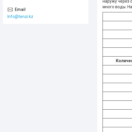
наружу через 
много воды. Н
Info@tenzi.kz
Количес