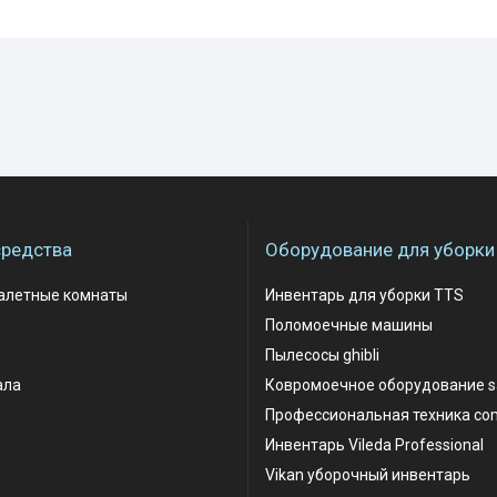
редства
Оборудование для уборки
уалетные комнаты
Инвентарь для уборки TTS
Поломоечные машины
Пылесосы ghibli
ала
Ковромоечное оборудование 
Профессиональная техника co
Инвентарь Vileda Professional
Vikan уборочный инвентарь