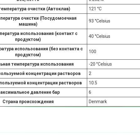
температура очистки (Автоклав)
121 °С
пература очистки (Посудомоечная
93 °Celsius
машина)
пература использования (контакт с
40 °Celsius
продуктом)
атура использования (без контакта с
100
продуктом)
ьная температура использования
-20 °Celsius
пользуемой концентрации растворов
2
спользуемой концентрации растворов
10.5
аксимальное давление бар
6
Страна происхождения
Denmark