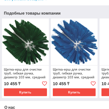
Подобные товары компании
Щетка-ерш для очистки
Щетка-ерш для очистки
Щетк
труб, гибкая ручка,
труб, гибкая ручка,
труб
диаметр 103 мм, средний
диаметр 103 мм, средний
диам
ворс, зеленый цвет
ворс, синий цвет
ворс
10 455
10 455
10 
₸
₸
Купить
Купить
О нас