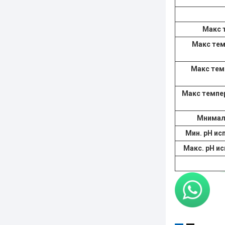
Maкс 
Maкс тем
Maкс тем
Maкс темпер
Мнимал
Мин. pH ис
Макс. pH и