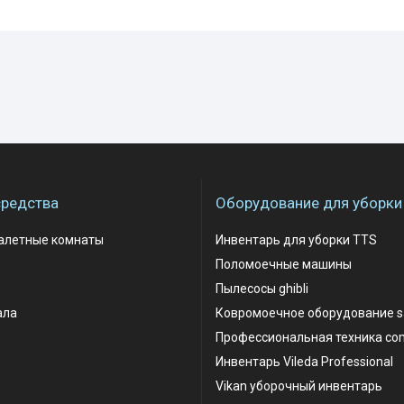
редства
Оборудование для уборки
уалетные комнаты
Инвентарь для уборки TTS
Поломоечные машины
Пылесосы ghibli
ала
Ковромоечное оборудование 
Профессиональная техника co
Инвентарь Vileda Professional
Vikan уборочный инвентарь