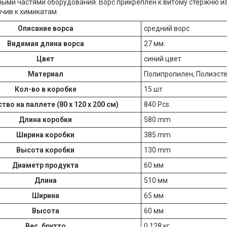
ыми частями оборудования. Ворс прикреплен к витому стержню и
йчив к химикатам.
Описание ворса
средний ворс
Видимая длина ворса
27 мм.
Цвет
синий цвет
Материал
Полипропилен, Полиэсте
Кол-во в коробке
15 шт
тво на паллете (80 х 120 х 200 см)
840 Pcs.
Длина коробки
580 mm
Ширина коробки
385 mm
Высота коробки
130 mm
Диаметр продукта
60 мм
Длина
510 мм
Ширина
65 мм
Высота
60 мм
Вес, брутто
0.128 кг