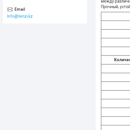
между различн
Прочный, усто
Info@tenzi.kz
Количес