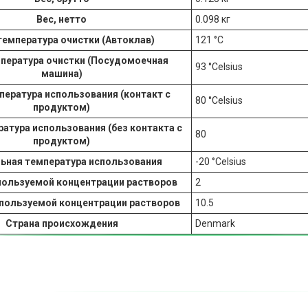
Вес, нетто
0.098 кг
температура очистки (Автоклав)
121 °С
пература очистки (Посудомоечная
93 °Celsius
машина)
пература использования (контакт с
80 °Celsius
продуктом)
атура использования (без контакта с
80
продуктом)
ьная температура использования
-20 °Celsius
пользуемой концентрации растворов
2
спользуемой концентрации растворов
10.5
Страна происхождения
Denmark