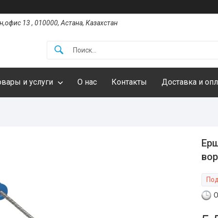
,офис 13 , 010000, Астана, Казахстан
овары и услуги
О нас
Контакты
Доставка и опл
Ерш
вор
Под
О