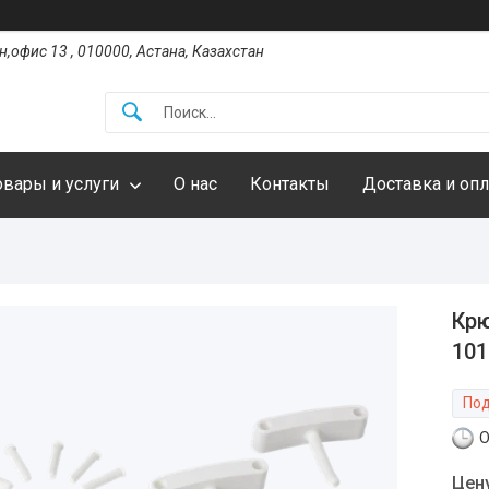
,офис 13 , 010000, Астана, Казахстан
овары и услуги
О нас
Контакты
Доставка и опл
Крю
101
Под
О
Цен