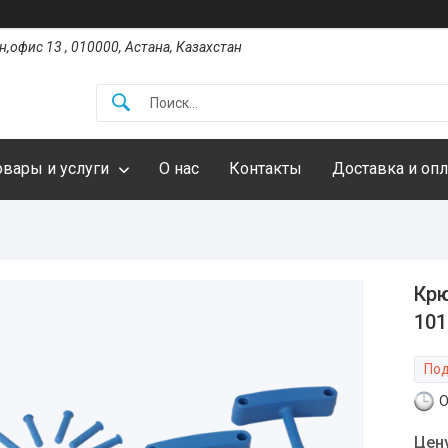
,офис 13 , 010000, Астана, Казахстан
овары и услуги
О нас
Контакты
Доставка и опл
Крю
101
Под
О
Цен