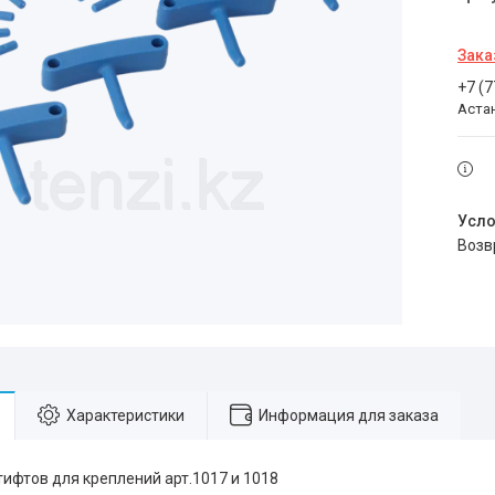
Зака
+7 (
Аста
воз
Характеристики
Информация для заказа
тифтов для креплений арт.1017 и 1018