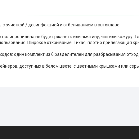
:
 с очисткой / дезинфекцией и отбеливанием в автоклаве
з полипропилена не будет ржаветь или вмятину, чип или кожуру. 
пользования: Широкое открывание. Тихая, плотно прилегающая к
ходов: один комплект из 6 разделителей для разбрасывания отхо
тейнеров, доступных в белом цвете, с цветными крышками или се