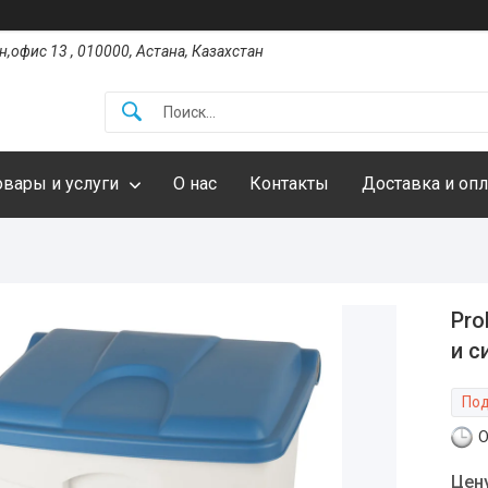
,офис 13 , 010000, Астана, Казахстан
овары и услуги
О нас
Контакты
Доставка и опл
Pro
и с
Под
О
Цен