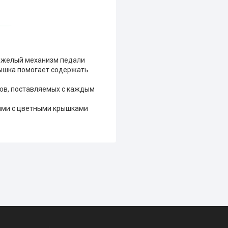
Тяжелый механизм педали
рышка помогает содержать
дов, поставляемых с каждым
рыми с цветными крышками