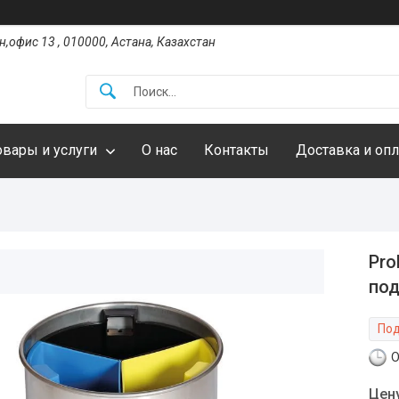
,офис 13 , 010000, Астана, Казахстан
овары и услуги
О нас
Контакты
Доставка и опл
Pro
под
Под
О
Цен