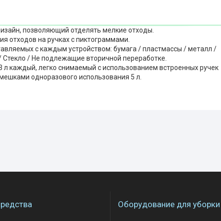
дизайн, позволяющий отделять мелкие отходы.
ия отходов на ручках с пиктограммами.
тавляемых с каждым устройством: бумага / пластмассы / металл /
/ Стекло / Не подлежащие вторичной переработке.
о 3 л каждый, легко снимаемый с использованием встроенных ручек
 мешками одноразового использования 5 л.
редства
Оборудование для уборки