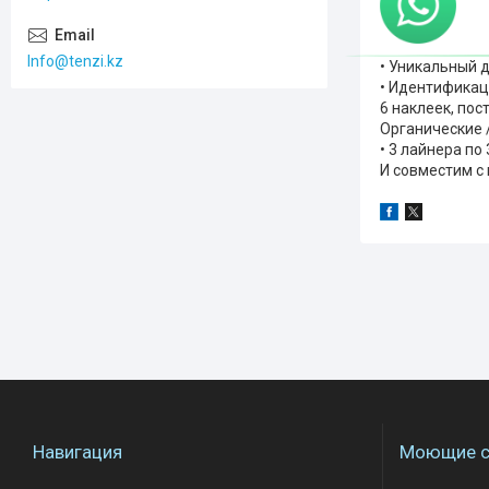
Info@tenzi.kz
• Уникальный 
• Идентификац
6 наклеек, пос
Органические 
• 3 лайнера п
И совместим с
Навигация
Моющие с