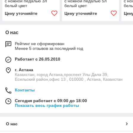
с ножной педалью 3л
с ножной педалью 5л
с но
белый цвет
белый цвет
белы
Цену уточняйте
Цену уточняйте
Цен
О нас
Рейтинг не сформирован
Менее 5 отзывов за последний год
Работает с 26.05.2010
г. Астана
Казахстан, город Астана,проспект Улы Дала 39,
Есильский район,офис 13 , 010000 , Астана, Казахстан
Контакты
Сегодня работает с 09:00 до 18:00
Показать весь график работы
О нас