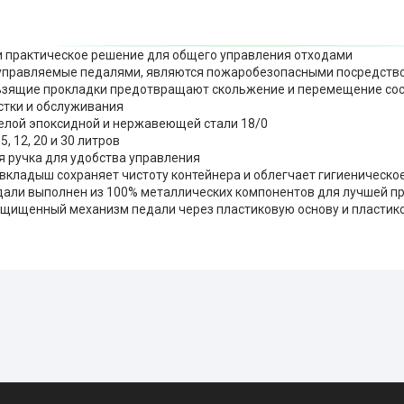
и практическое решение для общего управления отходами
 управляемые педалями, являются пожаробезопасными посредств
ьзящие прокладки предотвращают скольжение и перемещение со
истки и обслуживания
белой эпоксидной и нержавеющей стали 18/0
 5, 12, 20 и 30 литров
я ручка для удобства управления
 вкладыш сохраняет чистоту контейнера и облегчает гигиеническ
дали выполнен из 100% металлических компонентов для лучшей п
ащищенный механизм педали через пластиковую основу и пластик