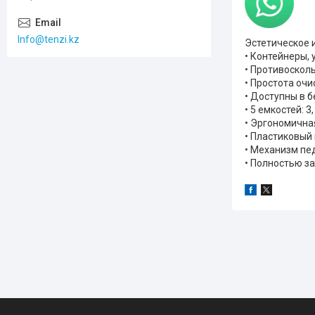
Info@tenzi.kz
Эстетическое 
• Контейнеры,
• Противоскол
• Простота оч
• Доступны в 
• 5 емкостей: 3,
• Эргономична
• Пластиковый
• Механизм пе
• Полностью з