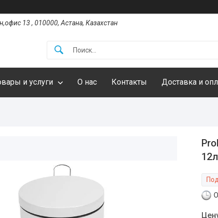
,офис 13 , 010000, Астана, Казахстан
овары и услуги
О нас
Контакты
Доставка и опл
Pro
12л
Под
О
Цен