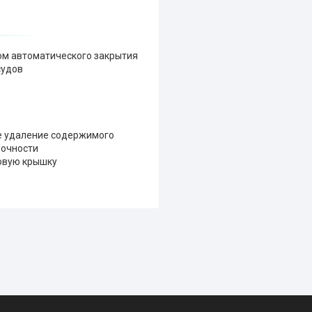
ом автоматического закрытия
судов
ое удаление содержимого
рочности
овую крышку