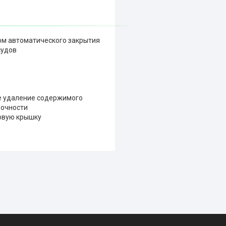
ом автоматического закрытия
судов
ое удаление содержимого
рочности
овую крышку