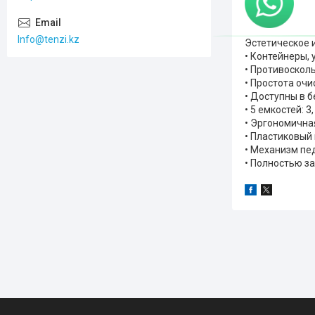
Info@tenzi.kz
Эстетическое 
• Контейнеры,
• Противоскол
• Простота оч
• Доступны в 
• 5 емкостей: 3,
• Эргономична
• Пластиковый
• Механизм пе
• Полностью з