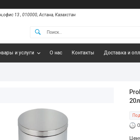
,офис 13 , 010000, Астана, Казахстан
овары и услуги
О нас
Контакты
Доставка и опл
Pro
20л
Под
О
Цен