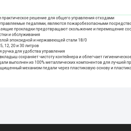
и практическое решение для общего управления отходами
 управляемые педалями, являются пожаробезопасными посредств
ьзящие прокладки предотвращают скольжение и перемещение со
истки и обслуживания
белой эпоксидной и нержавеющей стали 18/0
 5, 12, 20 и 30 литров
я ручка для удобства управления
 вкладыш сохраняет чистоту контейнера и облегчает гигиеническ
дали выполнен из 100% металлических компонентов для лучшей п
ащищенный механизм педали через пластиковую основу и пластик