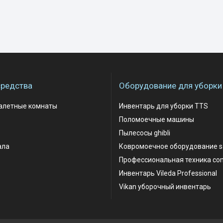
редства
Оборудование для уборки
уалетные комнаты
Инвентарь для уборки TTS
Поломоечные машины
Пылесосы ghibli
ала
Ковромоечное оборудование 
Профессиональная техника co
Инвентарь Vileda Professional
Vikan уборочный инвентарь