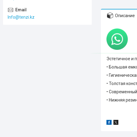
Описание
Info@tenzi.kz
Эстетичное и 
• Большая емко
• Гигиеническа
• Толстая кон
• Современный 
• Нижняя рези