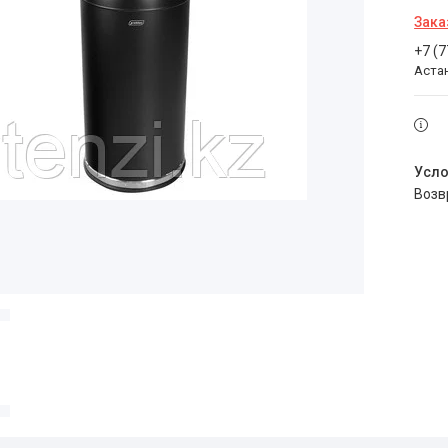
Зака
+7 (
Аста
воз