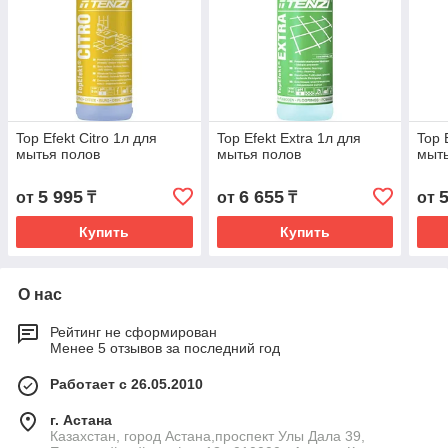
Top Efekt Citro 1л для
Top Efekt Extra 1л для
Top 
мытья полов
мытья полов
мыть
5 995
6 655
от
₸
от
₸
от
Купить
Купить
О нас
Рейтинг не сформирован
Менее 5 отзывов за последний год
Работает с 26.05.2010
г. Астана
Казахстан, город Астана,проспект Улы Дала 39,