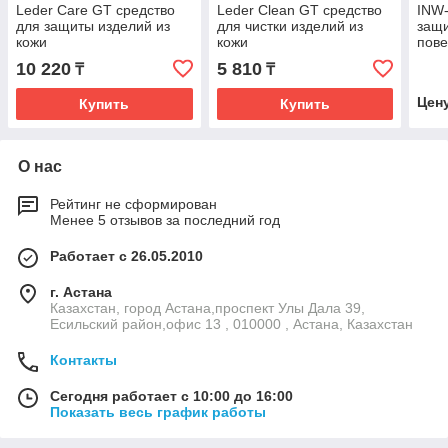
Leder Care GT средство
Leder Clean GT средство
INW-
для защиты изделий из
для чистки изделий из
защ
кожи
кожи
пове
10 220
5 810
₸
₸
Цен
Купить
Купить
О нас
Рейтинг не сформирован
Менее 5 отзывов за последний год
Работает с 26.05.2010
г. Астана
Казахстан, город Астана,проспект Улы Дала 39,
Есильский район,офис 13 , 010000 , Астана, Казахстан
Контакты
Сегодня работает с 10:00 до 16:00
Показать весь график работы