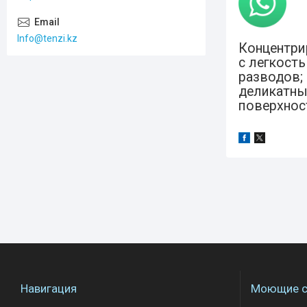
Info@tenzi.kz
Концентри
с легкост
разводов;
деликатны
поверхнос
Навигация
Моющие с