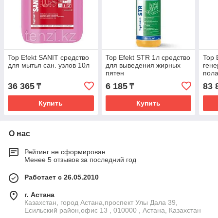
Top Efekt SANIT средство
Top Efekt STR 1л средство
Top 
для мытья сан. узлов 10л
для выведения жирных
гене
пятен
пол
36 365
6 185
83 
₸
₸
Купить
Купить
О нас
Рейтинг не сформирован
Менее 5 отзывов за последний год
Работает с 26.05.2010
г. Астана
Казахстан, город Астана,проспект Улы Дала 39,
Есильский район,офис 13 , 010000 , Астана, Казахстан