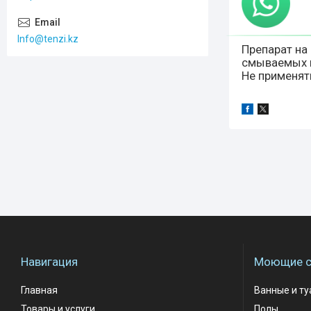
Info@tenzi.kz
Препарат на
смываемых в
Не применят
Навигация
Моющие с
Главная
Ванные и т
Товары и услуги
Полы