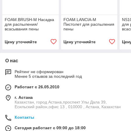
FOAM.BRUSH-M Насадка
FOAM.LANCIA-M
NS1
для распыления/
Пистолет для распыления
для 
всасывания пены
пены
вса
Цену уточняйте
Цену уточняйте
Цен
О нас
Рейтинг не сформирован
Менее 5 отзывов за последний год
Работает с 26.05.2010
г. Астана
Казахстан, город Астана,проспект Улы Дала 39,
Есильский район,офис 13 , 010000 , Астана, Казахстан
Контакты
Сегодня работает с 09:00 до 18:00