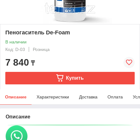
Пеногаситель De-Foam
В наличии
Код: D-03
Розница
7 840
₸
Купить
Описание
Характеристики
Доставка
Оплата
Усл
Описание