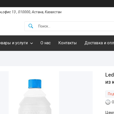
,офис 13 , 010000, Астана, Казахстан
овары и услуги
О нас
Контакты
Доставка и опл
Led
из 
Под
О
Цен