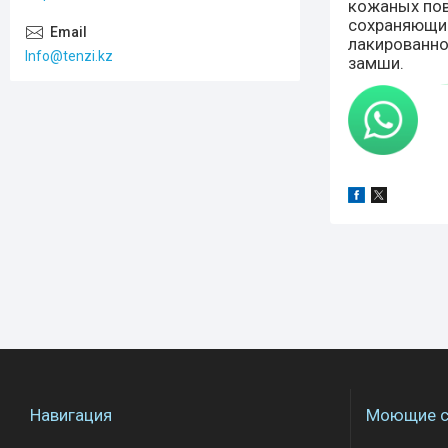
кожаных пов
сохраняющие 
лакированной
Info@tenzi.kz
замши.
Навигация
Моющие с