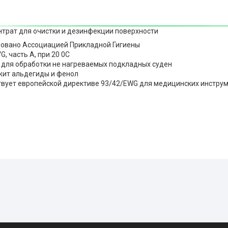
трат для очистки и дезинфекции поверхности
овано Ассоциацией Прикладной Гигиены
G, часть А, при 20 0С
 для обработки не нагреваемых подкладных суден
жит альдегиды и фенол
твует европейской директиве 93/42/EWG для медицинских инструм