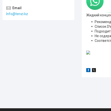
Info@tenzi.kz
Жидкий концен
Рекоменд
Список DV
Подходит
Не содер
Соответс