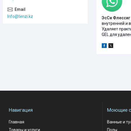
Info@tenzi.kz
ЭсСи Флессиг
внутренней и в
Удаляет практ
GEL для удален
Навигация
Моющие с
Главная
Ванные и т
Товары и услуги
Полы