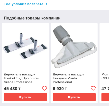
Все условия возврата
Подобные товары компании
Держатель насадок
Держатель насадок
Моп 
КомбиСпидПро 50 см.
Кентукки Vileda
СВЕ
Vileda Professional
Professional
45 430
6 930
47 
₸
₸
Купить
Купить