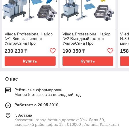
Vileda Professional Набор
Vileda Professional Набор
Vile
№1 Все включено с
№2 Выгодный старт с
№3 
УльтраСпид Про
УльтраСпид Про
мин
Про
230 230
190 350
158
₸
₸
Купить
Купить
О нас
Рейтинг не сформирован
Менее 5 отзывов за последний год
Работает с 26.05.2010
г. Астана
Казахстан, город Астана,проспект Улы Дала 39,
Есильский район,офис 13 , 010000 , Астана, Казахстан