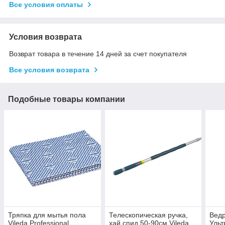
Все условия оплаты
Условия возврата
Возврат товара в течение 14 дней за счет покупателя
Все условия возврата
Подобные товары компании
Тряпка для мытья пола
Телескопическая ручка,
Ведр
Vileda Professional
хай спид 50-90см Vileda
Ульт