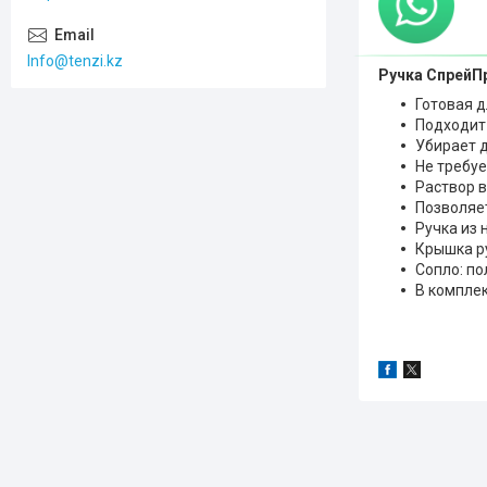
Info@tenzi.kz
Ручка СпрейП
Готовая д
Подходит 
Убирает д
Не требуе
Раствор в
Позволяе
Ручка из
Крышка р
Сопло: по
В компле