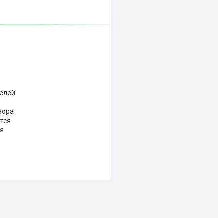
телей
вора
ется
ия