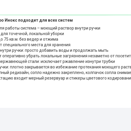
ро Инокс подходит для всех систем
ля работы система – моющий раствор внутри ручки
для точечной, локальной уборки
о 75 кв.м. без ведер и отжима
т специального места для хранения
нутри ручки: просто добавить воды и продолжать мыть
т оперативно убрать локальные загрязнения незаметно от посети
 нержавеющей стали: исключает ржавление изнутри трубки
учки: плотно закрывается во избежание протекания моющего раст
лный редизайн, сопло надежно закреплено, колпачок сопла снима
ктацию входит мерный резервуар и стикеры цветового кодирован