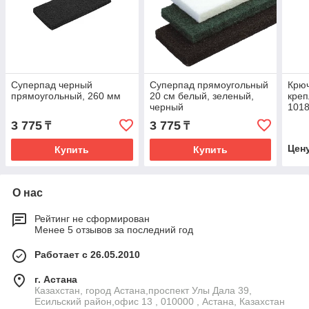
Суперпад черный
Суперпад прямоугольный
Крюч
прямоугольный, 260 мм
20 см белый, зеленый,
креп
черный
1018
цвет
3 775
3 775
₸
₸
Цен
Купить
Купить
О нас
Рейтинг не сформирован
Менее 5 отзывов за последний год
Работает с 26.05.2010
г. Астана
Казахстан, город Астана,проспект Улы Дала 39,
Есильский район,офис 13 , 010000 , Астана, Казахстан