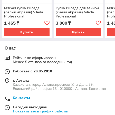
Мягкая губка Виледа
Губка Виледа для ванной
Мягк
(белый абразив) Vileda
(синий абразив) Vileda
(бел
Professional
Professional
Prof
1 465
3 000
1 4
₸
₸
Купить
Купить
О нас
Рейтинг не сформирован
Менее 5 отзывов за последний год
Работает с 26.05.2010
г. Астана
Казахстан, город Астана,проспект Улы Дала 39,
Есильский район,офис 13 , 010000 , Астана, Казахстан
Контакты
Сегодня выходной
Показать весь график работы