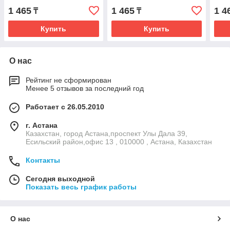
1 465
1 465
1 4
₸
₸
Купить
Купить
О нас
Рейтинг не сформирован
Менее 5 отзывов за последний год
Работает с 26.05.2010
г. Астана
Казахстан, город Астана,проспект Улы Дала 39,
Есильский район,офис 13 , 010000 , Астана, Казахстан
Контакты
Сегодня выходной
Показать весь график работы
О нас