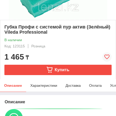
Губка Профи с системой пур актив (Зелёный)
Vileda Professional
В наличии
Код: 123115
Розница
1 465
₸
Купить
Описание
Характеристики
Доставка
Оплата
Усл
Описание