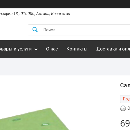
,офис 13 , 010000, Астана, Казахстан
овары и услуги
О нас
Контакты
Доставка и опл
Сал
Под
О
69