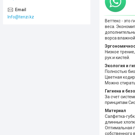
Info@tenzi.kz
Веттекс - это
веса. Экономи
дополнительны
ворса влажной
Эргономично
Низкое трение
рук и кистей.
Экология и ги
Полностью био
Цветная кодир
Можно стирать 
Гигиена и без
За счет систе
принципам Сис
Материал
Салфетка-губк
длинные хлопк
Оптимальная п
собственного в