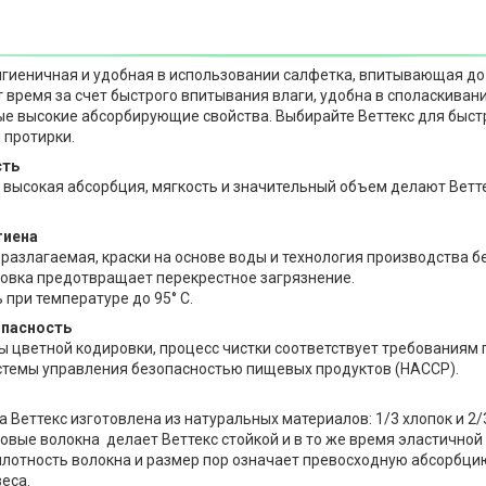
 гигиеничная и удобная в использовании салфетка, впитывающая до
т время за счет быстрого впитывания влаги, удобна в споласкива
е высокие абсорбирующие свойства. Выбирайте Веттекс для быстр
 протирки.
сть
, высокая абсорбция, мягкость и значительный объем делают Вет
гиена
разлагаемая, краски на основе воды и технология производства бе
овка предотвращает перекрестное загрязнение.
при температуре до 95° C.
опасность
мы цветной кодировки, процесс чистки соответствует требованиям 
темы управления безопасностью пищевых продуктов (HACCP).
а Веттекс изготовлена из натуральных материалов: 1/3 хлопок и 2
овые волокна делает Веттекс стойкой и в то же время эластичной 
лотность волокна и размер пор означает превосходную абсорбцию
еса.