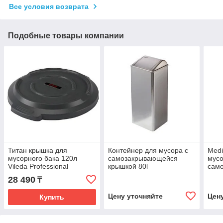
Все условия возврата
Подобные товары компании
Титан крышка для
Контейнер для мусора с
Medi
мусорного бака 120л
самозакрывающейся
мусо
Vileda Professional
крышкой 80l
сам
крыш
28 490
₸
Цену уточняйте
Цен
Купить