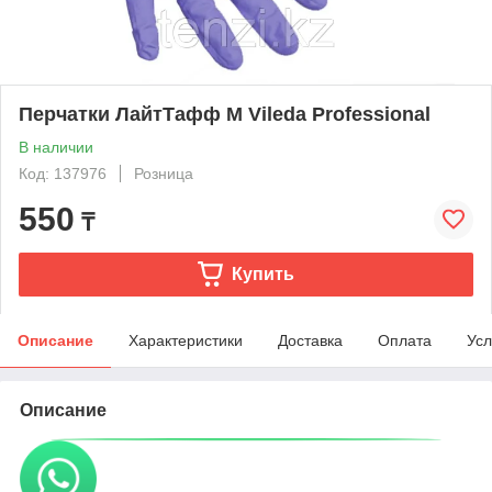
Перчатки ЛайтТафф M Vileda Professional
В наличии
Код: 137976
Розница
550
₸
Купить
Описание
Характеристики
Доставка
Оплата
Усл
Описание