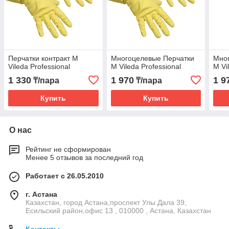
Перчатки контракт M
Многоцелевые Перчатки
Мно
Vileda Professional
M Vileda Professional
M Vi
1 330
1 970
1 9
₸/пара
₸/пара
Купить
Купить
О нас
Рейтинг не сформирован
Менее 5 отзывов за последний год
Работает с 26.05.2010
г. Астана
Казахстан, город Астана,проспект Улы Дала 39,
Есильский район,офис 13 , 010000 , Астана, Казахстан