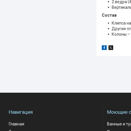
2 ведра U
Вертикал
Состав
Клипса на
Другие п
Колоны –
Навигация
Моющие с
Главная
Ванные и т