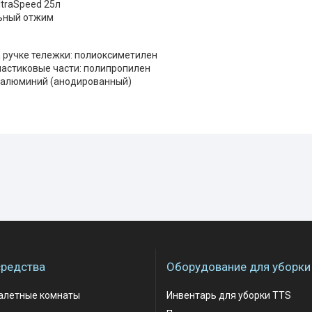
ltraSpeed 25л
ьный отжим
 ручке тележки: полиоксиметилен
ластиковые части: полипропилен
 алюминий (анодированный)
редства
Оборудование для уборки
уалетные комнаты
Инвентарь для уборки TTS