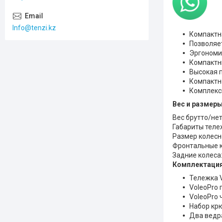
Info@tenzi.kz
Компактн
Позволяе
Эргономич
Компактны
Высокая 
Компактн
Комплекс
Вес и размер
Вес брутто/нет
Габариты теле
Размер колесно
Фронтальные к
Задние колеса
Комплектаци
Тележка V
VoleoPro 
VoleoPro 
Набор кр
Два ведр