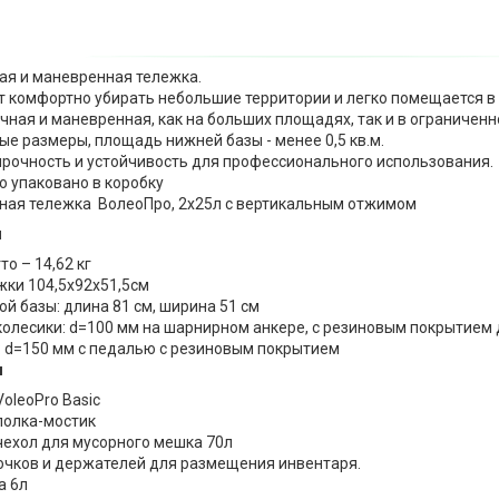
ая и маневренная тележка.
т комфортно убирать небольшие территории и легко помещается в
ная и маневренная, как на больших площадях, так и в ограниченн
е размеры, площадь нижней базы - менее 0,5 кв.м.
прочность и устойчивость для профессионального использования.
о упаковано в коробку
ная тележка ВолеоПро, 2х25л с вертикальным отжимом
ы
то – 14,62 кг
жки 104,5х92х51,5см
й базы: длина 81 см, ширина 51 см
олесики: d=100 мм на шарнирном анкере, c резиновым покрытием 
: d=150 мм с педалью c резиновым покрытием
я
oleoPro Basic
полка-мостик
чехол для мусорного мешка 70л
ючков и держателей для размещения инвентаря.
а 6л