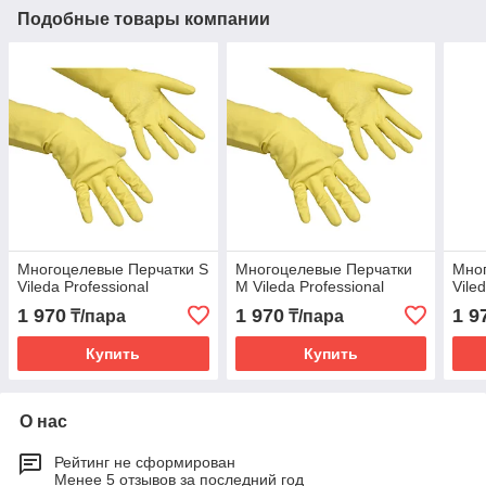
Подобные товары компании
Многоцелевые Перчатки S
Многоцелевые Перчатки
Мног
Vileda Professional
M Vileda Professional
Vile
1 970
1 970
1 9
₸/пара
₸/пара
Купить
Купить
О нас
Рейтинг не сформирован
Менее 5 отзывов за последний год