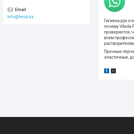
Info@tenzi.kz
Гигиена рук о
почему Vileda 
проверяется, 
всем професси
растворителям
Прочные перча
эластичные, д