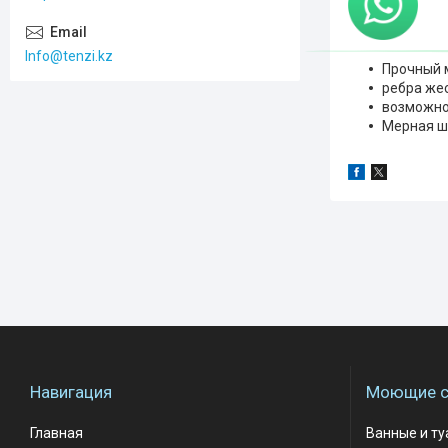
Info@tenzi.kz
Прочный 
ребра же
возможно
Мерная ш
Навигация
Моющие с
Главная
Ванные и т