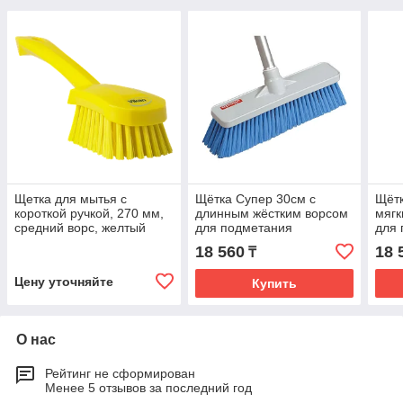
Щетка для мытья с
Щётка Супер 30см с
Щётк
короткой ручкой, 270 мм,
длинным жёстким ворсом
мяг
средний ворс, желтый
для подметания
для
цвет
18 560
18 
₸
Цену уточняйте
Купить
О нас
Рейтинг не сформирован
Менее 5 отзывов за последний год