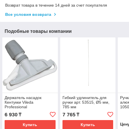
Возврат товара в течение 14 дней за счет покупателя
Все условия возврата
Подобные товары компании
Держатель насадок
Гибкий удлинитель для
Ручк
Кентукки Vileda
ручки арт. 53515, Ø5 мм,
алю
Professional
785 мм
1050
6 930
7 765
₸
₸
Цен
Купить
Купить